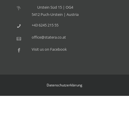
Urstein Süd 15 | OG4
5412 Puch-Urstein | Austria
+43 6245 215 55
office@statera.co.at
Visit us on Facebook
Datenschutzerklärung