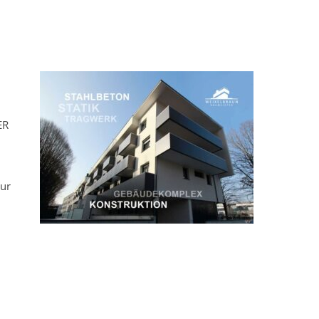
ER
tur